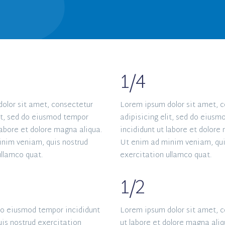
1/4
olor sit amet, consectetur
Lorem ipsum dolor sit amet, 
lit, sed do eiusmod tempor
adipisicing elit, sed do eius
labore et dolore magna aliqua.
incididunt ut labore et dolore
nim veniam, quis nostrud
Ut enim ad minim veniam, qui
ullamco quat.
exercitation ullamco quat.
1/2
 do eiusmod tempor incididunt
Lorem ipsum dolor sit amet, c
is nostrud exercitation
ut labore et dolore magna ali