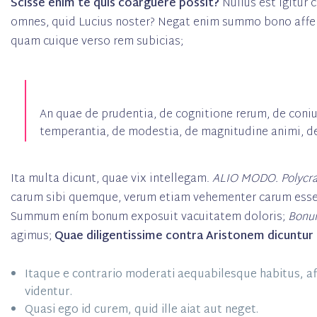
Scisse enim te quis coarguere possit?
Nullus est igitur 
omnes, quid Lucius noster? Negat enim summo bono affe
quam cuique verso rem subicias;
An quae de prudentia, de cognitione rerum, de con
temperantia, de modestia, de magnitudine animi, d
Ita multa dicunt, quae vix intellegam.
ALIO MODO.
Polycr
carum sibi quemque, verum etiam vehementer carum esse? 
Summum ením bonum exposuit vacuitatem doloris;
Bonum
agimus;
Quae diligentissime contra Aristonem dicuntur 
Itaque e contrario moderati aequabilesque habitus, a
videntur.
Quasi ego id curem, quid ille aiat aut neget.