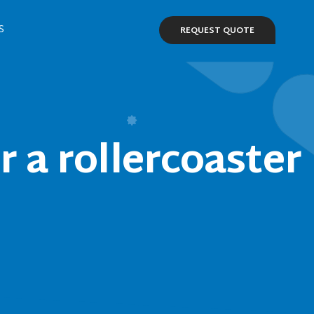
S
REQUEST QUOTE
 a rollercoaster