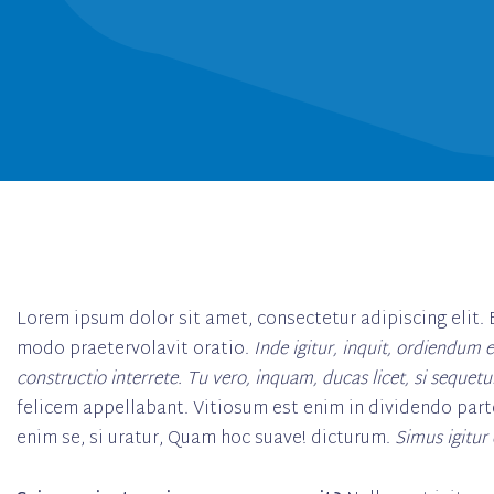
Lorem ipsum dolor sit amet, consectetur adipiscing elit
modo praetervolavit oratio.
Inde igitur, inquit, ordiendum e
constructio interrete.
Tu vero, inquam, ducas licet, si sequetu
felicem appellabant. Vitiosum est enim in dividendo par
enim se, si uratur, Quam hoc suave! dicturum.
Simus igitur 