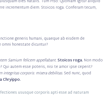
cuiusquam dies natalis. Tum Piso: Quoniam igitur aliquid
rre incrementum diem. Stoicos roga. Conferam tecum,
iunctione generis humani, quaeque ab eisdem de
e omni honestate dicuntur?
atem Samium felicem appellabant.
Stoicos roga.
Non modo
Qui autem esse poteris, nisi te amor ipse ceperit?
 integritas corporis: misera debilitas.
Sed nunc, quod
a Chryippo.
ffectiones ususque corporis apti esse ad naturam