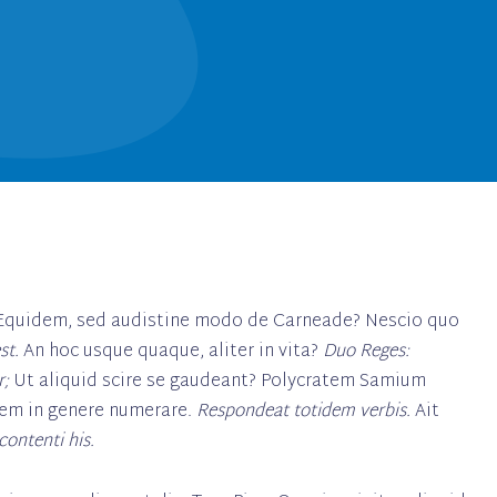
. Equidem, sed audistine modo de Carneade? Nescio quo
st.
An hoc usque quaque, aliter in vita?
Duo Reges:
r;
Ut aliquid scire se gaudeant? Polycratem Samium
tem in genere numerare.
Respondeat totidem verbis.
Ait
contenti his.