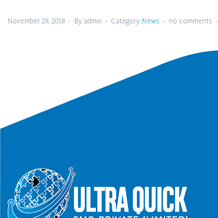
November 29, 2018
By:admin
Category:
News
no comments