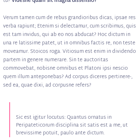
tu?
Videsne quam sit magna dissensio?
Verum tamen cum de rebus grandioribus dicas, ipsae res
verba rapiunt; Etenim si delectamur, cum scribimus, quis
est tam invidus, qui ab eo nos abducat? Hoc dictum in
una re latissime patet, ut in omnibus factis re, non teste
moveamur. Stoicos roga. Vitiosum est enim in dividendo
partem in genere numerare. Sin te auctoritas
commovebat, nobisne omnibus et Platoni ipsi nescio
quem illum anteponebas? Ad corpus diceres pertinere-,
sed ea, quae dixi, ad corpusne refers?
Sic est igitur locutus: Quantus ornatus in
Peripateticorum disciplina sit satis est a me, ut
brevissime potuit, paulo ante dictum.