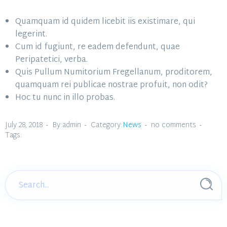
Quamquam id quidem licebit iis existimare, qui
legerint.
Cum id fugiunt, re eadem defendunt, quae
Peripatetici, verba.
Quis Pullum Numitorium Fregellanum, proditorem,
quamquam rei publicae nostrae profuit, non odit?
Hoc tu nunc in illo probas.
July 28, 2018
By:admin
Category:
News
no comments
Tags: