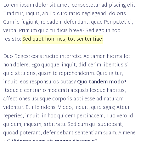
Lorem ipsum dolor sit amet, consectetur adipiscing elit.
Traditur, inquit, ab Epicuro ratio neglegendi doloris.
Cum id fugiunt, re eadem defendunt, quae Peripatetici,
verba. Primum quid tu dicis breve? Sed ego in hoc
resisto;
Sed quot homines, tot sententiae;
Duo Reges: constructio interrete. Ac tamen hic mallet
non dolere. Ego quoque, inquit, didicerim libentius si
quid attuleris, quam te reprehenderim. Quid igitur,
inquit, eos responsuros putas?
Quo tandem modo?
Itaque e contrario moderati aequabilesque habitus,
affectiones ususque corporis apti esse ad naturam
videntur. Et ille ridens: Video, inquit, quid agas; Atqui
reperies, inquit, in hoc quidem pertinacem; Tuo vero id
quidem, inquam, arbitratu. Sed eum qui audiebant,
quoad poterant, defendebant sententiam suam. A mene