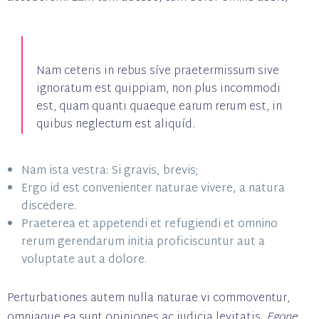
Nam ceteris in rebus síve praetermissum sive
ignoratum est quippiam, non plus incommodi
est, quam quanti quaeque earum rerum est, in
quibus neglectum est aliquíd.
Nam ista vestra: Si gravis, brevis;
Ergo id est convenienter naturae vivere, a natura
discedere.
Praeterea et appetendi et refugiendi et omnino
rerum gerendarum initia proficiscuntur aut a
voluptate aut a dolore.
Perturbationes autem nulla naturae vi commoventur,
omniaque ea sunt opiniones ac iudicia levitatis.
Egone