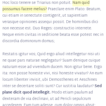
Hoc loco tenere se Triarius non potuit.
Nam quid
possumus facere melius?
Praeclare enim Plato: Beatum,
cui etiam in senectute contigerit, ut sapientiam
verasque opiniones assequi possit. De hominibus dici
non necesse est. Duo Reges: constructio interrete.
Neque enim civitas in seditione beata esse potest nec in
discordia dominorum domus;
Restatis igitur vos; Quid ergo aliud intellegetur nisi uti
ne quae pars naturae neglegatur? Suam denique cuique
naturam esse ad vivendum ducem. Non igitur bene. Ergo
ita: non posse honeste vivi, nisi honeste vivatur? An eum
locum libenter invisit, ubi Demosthenes et Aeschines
inter se decertare soliti sunt? Cur iustitia laudatur?
Sed
plane dicit quod intellegit.
Modo etiam paulum ad
dexteram de via declinavi, ut ad Pericli sepulcrum
accederem. Eam tum adesse, cum dolor omnis absit;